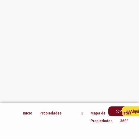
Ventas
Alqu
Inicio
Propiedades
Mapa de
Vistas
Propiedades
360°