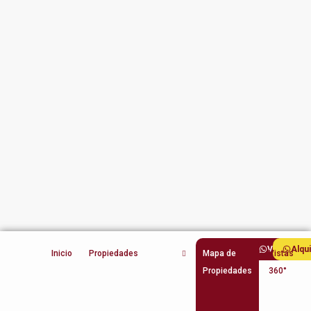
Ventas
Alqu
Inicio
Propiedades
Mapa de
Vistas
Propiedades
360°