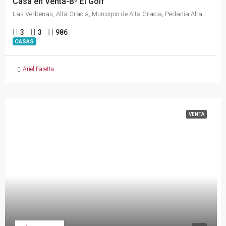
Casa en Venta-Bº El Golf
Las Verbenas, Alta Gracia, Municipio de Alta Gracia, Pedanía Alta Gracia, Departamento Santa María, Córdoba, X5186, Argentina
3
3
986
CASAS
Ariel Faretta
VENTA