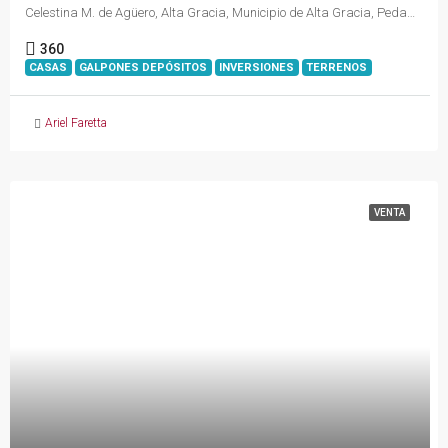
Celestina M. de Agüero, Alta Gracia, Municipio de Alta Gracia, Pedanía Alta Gracia, Departamento Santa María, Córdoba, X5186, Argentina
360
CASAS
GALPONES DEPÓSITOS
INVERSIONES
TERRENOS
Ariel Faretta
VENTA