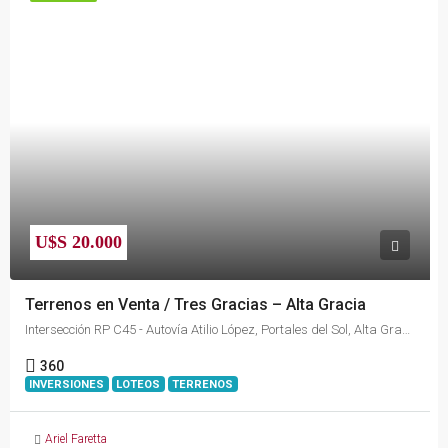
U$S 20.000
Terrenos en Venta / Tres Gracias – Alta Gracia
Intersección RP C45 - Autovía Atilio López, Portales del Sol, Alta Gracia, Municipio de Alta Gracia, Pedanía Alta Gracia, Departamento Santa María, Córdoba, X5186, Argentina
360
INVERSIONES
LOTEOS
TERRENOS
Ariel Faretta