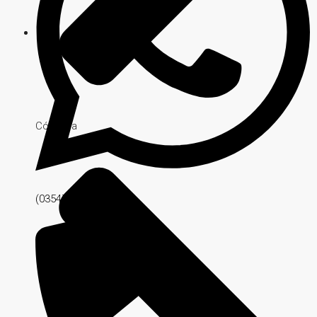
Córdoba
(03547) 561518