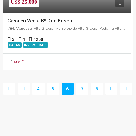
U$S 25.000
Casa en Venta Bº Don Bosco
784, Mendoza, Alta Gracia, Municipio de Alta Gracia, Pedanía Alta Gracia, Departamento Santa María, Córdoba, X5186, Argentina
3
1
1250
CASAS
INVERSIONES
Ariel Faretta
4
5
6
7
8