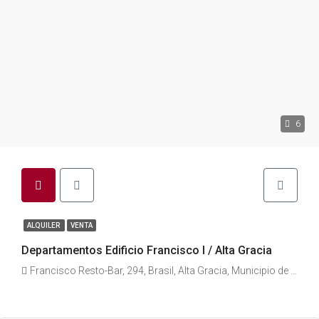
6
ALQUILER
VENTA
Departamentos Edificio Francisco I / Alta Gracia
Francisco Resto-Bar, 294, Brasil, Alta Gracia, Municipio de Alta Gracia, Pedanía Alta Gracia, Departamento Santa María, Córdoba, X5186, Argentina