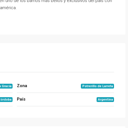
en uno de los barrios más bellos y exclusivos del país con
damérica.
Zona
a Gracia
Potrerillo de Larreta
País
Córdoba
Argentina