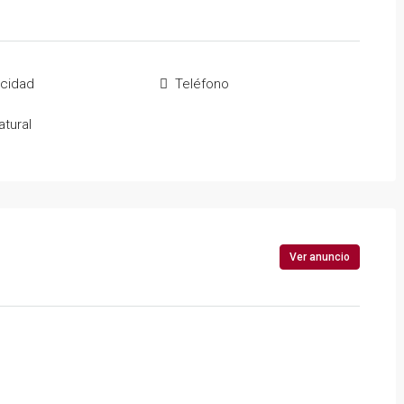
icidad
Teléfono
tural
Ver anuncio