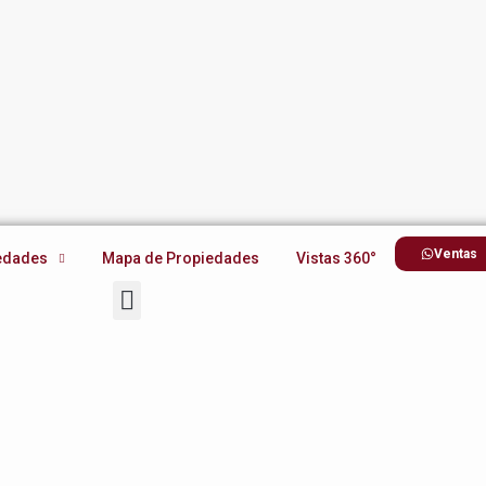
Ventas
edades
Mapa de Propiedades
Vistas 360°
Ventas
edades
Mapa de Propiedades
Vistas 360°