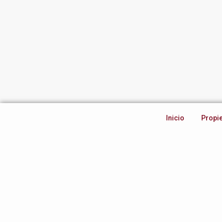
Inicio
Propi
Inicio
Propi