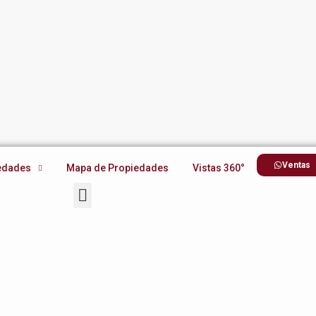
Ventas
edades
Mapa de Propiedades
Vistas 360°
Ventas
edades
Mapa de Propiedades
Vistas 360°