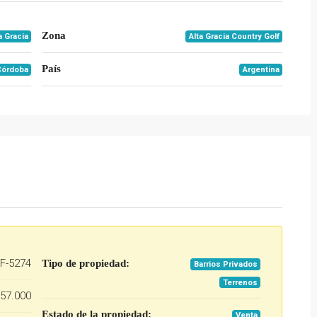
Zona
a Gracia
Alta Gracia Country Golf
País
Córdoba
Argentina
F-5274
Tipo de propiedad:
Barrios Privados
Terrenos
57.000
Estado de la propiedad:
Venta