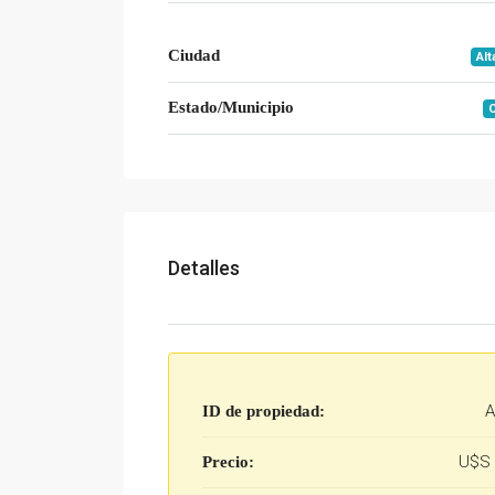
Ciudad
Alt
Estado/Municipio
Detalles
A
ID de propiedad:
U$S 
Precio: