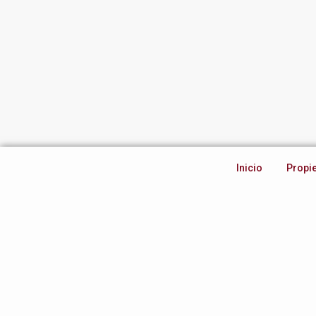
Inicio
Propi
Inicio
Propi