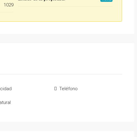
1029
icidad
Teléfono
tural