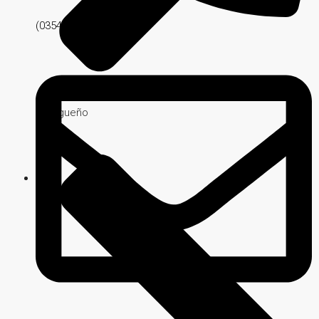
(03547) 427051
Malagueño