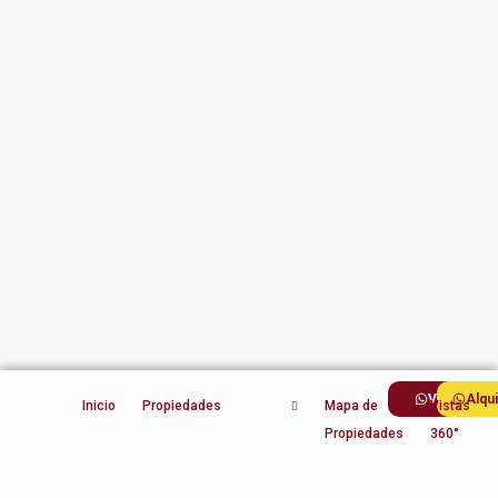
Ventas
Alqu
Inicio
Propiedades
Mapa de
Vistas
Propiedades
360°