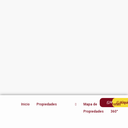
Ventas
Alqu
Inicio
Propiedades
Mapa de
Vistas
Propiedades
360°