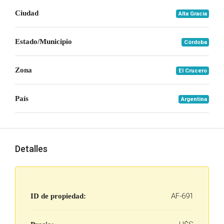
Ciudad
Alta Gracia
Estado/Municipio
Córdoba
Zona
El Crucero
País
Argentina
Detalles
AF-691
ID de propiedad: