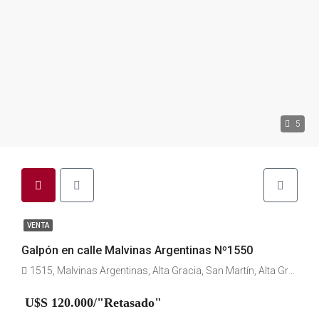
5
VENTA
Galpón en calle Malvinas Argentinas Nº1550
1515, Malvinas Argentinas, Alta Gracia, San Martín, Alta Gracia, Municipio de Alta Gracia, Pedanía Alta Gracia, Departamento Santa María, Córdoba, X5186, Argentina
U$S 120.000/"Retasado"