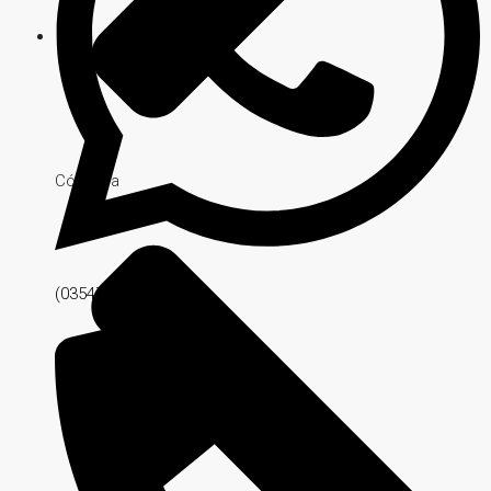
Córdoba
(03547) 561518