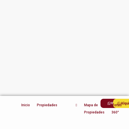
Ventas
Alqu
Inicio
Propiedades
Mapa de
Vistas
Propiedades
360°