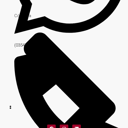
Córdoba
(03547) 561518