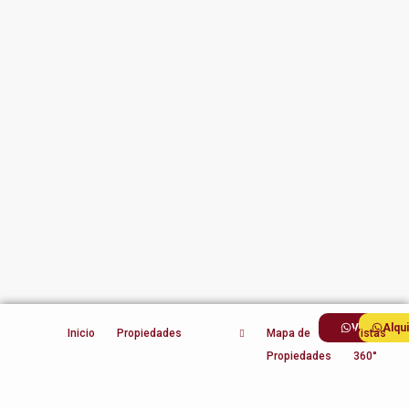
Ventas
Alqu
Inicio
Propiedades
Mapa de
Vistas
Propiedades
360°