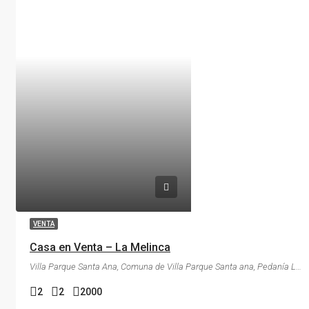
VENTA
Casa en Venta – La Melinca
Villa Parque Santa Ana, Comuna de Villa Parque Santa ana, Pedanía Lagunilla, Departamento Santa María, Córdoba, X5186, Argentina
2
2
2000
CASA QUINTA
CASAS
VISTAS 360°