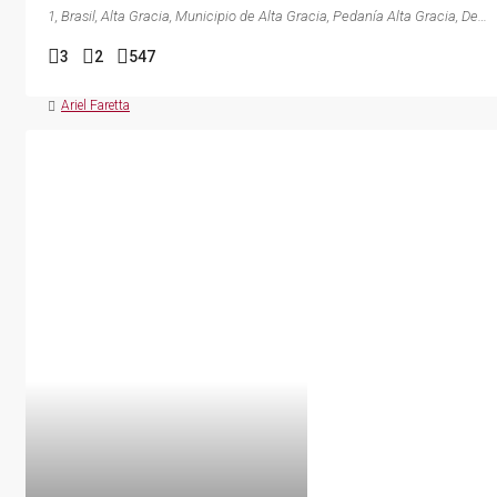
1, Brasil, Alta Gracia, Municipio de Alta Gracia, Pedanía Alta Gracia, Departamento Santa María, Córdoba, X5186, Argentina
3
2
547
CASAS
Ariel Faretta