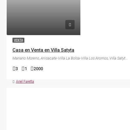
VENTA
Casa en Venta en Villa Satyta
Mariano Moreno, Anisacate-Villa La Bolsa-Villa Los Aromos, Villa Satyta, Anisacate, Pedanía Alta Gracia, Departamento Santa María, Córdoba, X5186, Argentina
3
1
2000
CASA QUINTA
CASAS
VISTAS 360°
Ariel Faretta