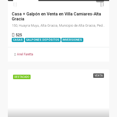
Casa + Galpón en Venta en Villa Camiares-Alta
Gracia
150, Huayra Muyu, Alta Gracia, Municipio de Alta Gracia, Pedanía Alta Gracia, Departamento Santa María, Córdoba, X5186, Argentina
525
CASAS
GALPONES DEPÓSITOS
INVERSIONES
Ariel Faretta
VENTA
DESTACADO