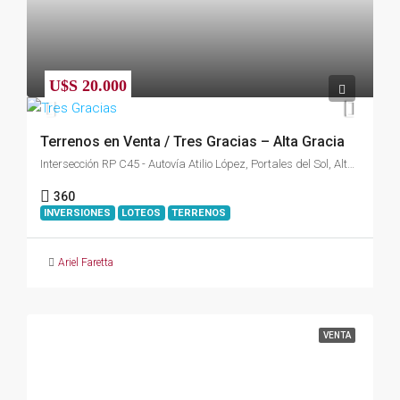
U$S 20.000
Terrenos en Venta / Tres Gracias – Alta Gracia
Intersección RP C45 - Autovía Atilio López, Portales del Sol, Alta Gracia, Municipio de Alta Gracia, Pedanía Alta Gracia, Departamento Santa María, Córdoba, X5186, Argentina
360
INVERSIONES
LOTEOS
TERRENOS
Ariel Faretta
VENTA