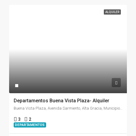
ALQUILER
Departamentos Buena Vista Plaza- Alquiler
Buena Vista Plaza, Avenida Sarmiento, Alta Gracia, Municipio de Alta Gracia, Pedanía Alta Gracia, Departamento Santa María, Córdoba, X5186, Argentina
3
2
DEPARTAMENTOS