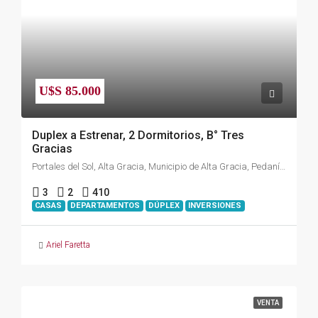
U$S 85.000
Duplex a Estrenar, 2 Dormitorios, B° Tres
Gracias
Portales del Sol, Alta Gracia, Municipio de Alta Gracia, Pedanía Alta Gracia, Departamento Santa María, Córdoba, X5186, Argentina
3
2
410
CASAS
DEPARTAMENTOS
DÚPLEX
INVERSIONES
Ariel Faretta
VENTA